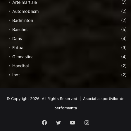
Arte martiale
(7)
Automobilism
(2)
Badminton
(2)
Baschet
(5)
Dans
(4)
Fotbal
(9)
Gimnastica
(4)
Handbal
(2)
Inot
(2)
© Copyright 2026, All Rights Reserved | Asociatia sportivilor de
performanta
Facebook
Twitter
YouTube
Instagram