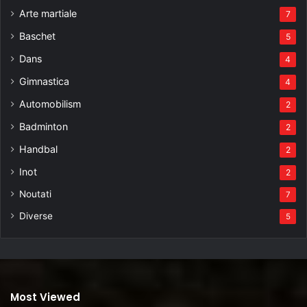
Arte martiale
7
Baschet
5
Dans
4
Gimnastica
4
Automobilism
2
Badminton
2
Handbal
2
Inot
2
Noutati
7
Diverse
5
Most Viewed